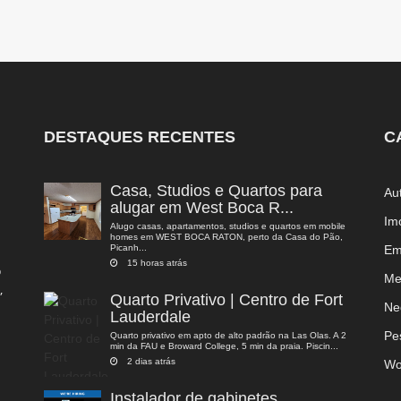
DESTAQUES RECENTES
C
Casa, Studios e Quartos para
Au
alugar em West Boca R...
Im
Alugo casas, apartamentos, studios e quartos em mobile
homes em WEST BOCA RATON, perto da Casa do Pão,
Picanh...
Em
15 horas atrás
o
Me
,
Quarto Privativo | Centro de Fort
a
Ne
Lauderdale
Pe
Quarto privativo em apto de alto padrão na Las Olas. A 2
min da FAU e Broward College, 5 min da praia. Piscin...
2 dias atrás
Wo
Instalador de gabinetes