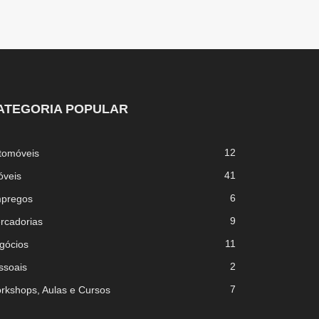
ATEGORIA POPULAR
12
tomóveis
41
óveis
6
pregos
9
rcadorias
11
gócios
2
ssoais
7
rkshops, Aulas e Cursos