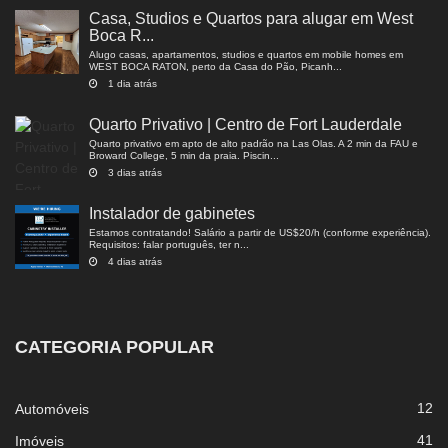
Casa, Studios e Quartos para alugar em West
Boca R...
Alugo casas, apartamentos, studios e quartos em mobile homes em
WEST BOCA RATON, perto da Casa do Pão, Picanh...
1 dia atrás
Quarto Privativo | Centro de Fort Lauderdale
Quarto privativo em apto de alto padrão na Las Olas. A 2 min da FAU e
Broward College, 5 min da praia. Piscin...
3 dias atrás
Instalador de gabinetes
Estamos contratando! Salário a partir de US$20/h (conforme experiência).
Requisitos: falar português, ter n...
4 dias atrás
CATEGORIA POPULAR
12
Automóveis
41
Imóveis