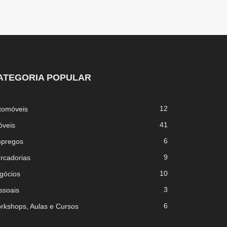
ATEGORIA POPULAR
12
tomóveis
41
óveis
6
pregos
9
rcadorias
10
gócios
3
ssoais
6
rkshops, Aulas e Cursos