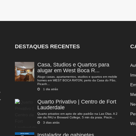
DESTAQUES RECENTES
C
Casa, Studios e Quartos para
Au
alugar em West Boca R...
Im
Alugo casas, apartamentos, studios e quartos em mobile
homes em WEST BOCA RATON, perto da Casa do Pão,
Picanh...
Em
1 dia atrás
o
Me
,
Quarto Privativo | Centro de Fort
a
Ne
Lauderdale
Pe
Quarto privativo em apto de alto padrão na Las Olas. A 2
min da FAU e Broward College, 5 min da praia. Piscin...
3 dias atrás
Wo
Instalador de gabinetes