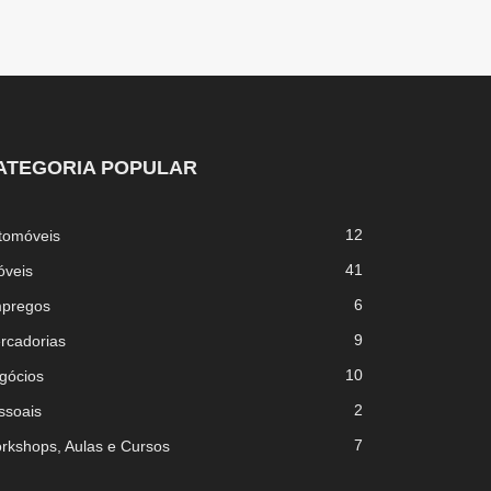
ATEGORIA POPULAR
12
tomóveis
41
óveis
6
pregos
9
rcadorias
10
gócios
2
ssoais
7
rkshops, Aulas e Cursos