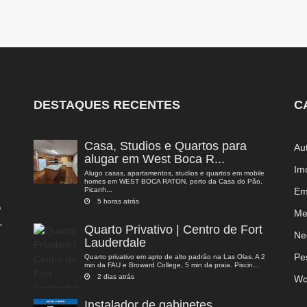
DESTAQUES RECENTES
C
Casa, Studios e Quartos para
Au
alugar em West Boca R...
Im
Alugo casas, apartamentos, studios e quartos em mobile
homes em WEST BOCA RATON, perto da Casa do Pão,
Picanh...
Em
5 horas atrás
o
Me
,
Quarto Privativo | Centro de Fort
a
Ne
Lauderdale
Pe
Quarto privativo em apto de alto padrão na Las Olas. A 2
min da FAU e Broward College, 5 min da praia. Piscin...
2 dias atrás
Wo
Instalador de gabinetes