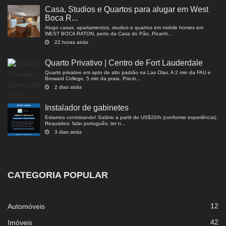
Casa, Studios e Quartos para alugar em West
Boca R...
Alugo casas, apartamentos, studios e quartos em mobile homes em
WEST BOCA RATON, perto da Casa do Pão, Picanh...
22 horas atrás
Quarto Privativo | Centro de Fort Lauderdale
Quarto privativo em apto de alto padrão na Las Olas. A 2 min da FAU e
Broward College, 5 min da praia. Piscin...
2 dias atrás
Instalador de gabinetes
Estamos contratando! Salário a partir de US$20/h (conforme experiência).
Requisitos: falar português, ter n...
3 dias atrás
CATEGORIA POPULAR
12
Automóveis
42
Imóveis