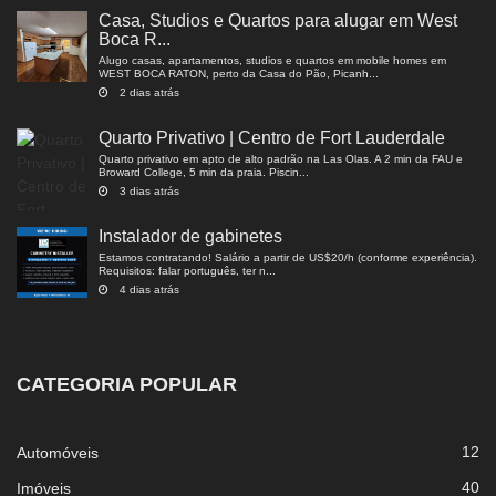
Casa, Studios e Quartos para alugar em West
Boca R...
Alugo casas, apartamentos, studios e quartos em mobile homes em
WEST BOCA RATON, perto da Casa do Pão, Picanh...
2 dias atrás
Quarto Privativo | Centro de Fort Lauderdale
Quarto privativo em apto de alto padrão na Las Olas. A 2 min da FAU e
Broward College, 5 min da praia. Piscin...
3 dias atrás
Instalador de gabinetes
Estamos contratando! Salário a partir de US$20/h (conforme experiência).
Requisitos: falar português, ter n...
4 dias atrás
CATEGORIA POPULAR
12
Automóveis
40
Imóveis