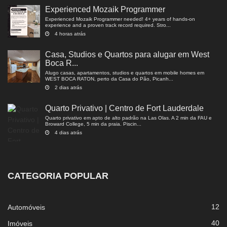
Experienced Mozaik Programmer
Experienced Mozaik Programmer needed! 4+ years of hands-on
experience and a proven track record required. Stro...
4 horas atrás
Casa, Studios e Quartos para alugar em West
Boca R...
Alugo casas, apartamentos, studios e quartos em mobile homes em
WEST BOCA RATON, perto da Casa do Pão, Picanh...
2 dias atrás
Quarto Privativo | Centro de Fort Lauderdale
Quarto privativo em apto de alto padrão na Las Olas. A 2 min da FAU e
Broward College, 5 min da praia. Piscin...
4 dias atrás
CATEGORIA POPULAR
12
Automóveis
40
Imóveis