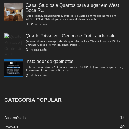
Casa, Studios e Quartos para alugar em West
Boca R...
Alugo casas, apartamentos, studios e quartos em mobile homes em
WEST BOCA RATON, perto da Casa do Pão, Picanh...
2 dias atrás
Quarto Privativo | Centro de Fort Lauderdale
Quarto privativo em apto de alto padrão na Las Olas. A 2 min da FAU e
Broward College, 5 min da praia. Piscin...
4 dias atrás
Instalador de gabinetes
Estamos contratando! Salário a partir de US$20/h (conforme experiência).
Requisitos: falar português, ter n...
4 dias atrás
CATEGORIA POPULAR
12
Automóveis
40
Imóveis