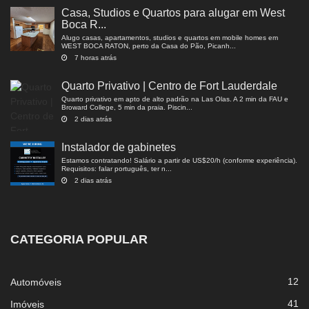
Casa, Studios e Quartos para alugar em West
Boca R...
Alugo casas, apartamentos, studios e quartos em mobile homes em
WEST BOCA RATON, perto da Casa do Pão, Picanh...
7 horas atrás
Quarto Privativo | Centro de Fort Lauderdale
Quarto privativo em apto de alto padrão na Las Olas. A 2 min da FAU e
Broward College, 5 min da praia. Piscin...
2 dias atrás
Instalador de gabinetes
Estamos contratando! Salário a partir de US$20/h (conforme experiência).
Requisitos: falar português, ter n...
2 dias atrás
CATEGORIA POPULAR
12
Automóveis
41
Imóveis