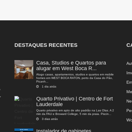
DESTAQUES RECENTES
C
Casa, Studios e Quartos para
Au
alugar em West Boca R...
Im
Alugo casas, apartamentos, studios e quartos em mobile
homes em WEST BOCA RATON, perto da Casa do Pão,
Picanh...
Em
1 dia atrás
o
Me
,
Quarto Privativo | Centro de Fort
a
Ne
Lauderdale
Pe
Quarto privativo em apto de alto padrão na Las Olas. A 2
min da FAU e Broward College, 5 min da praia. Piscin...
3 dias atrás
Wo
Instalador de gabinetes