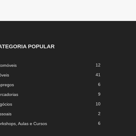
ATEGORIA POPULAR
12
tomóveis
41
óveis
6
pregos
9
rcadorias
10
gócios
2
ssoais
6
rkshops, Aulas e Cursos