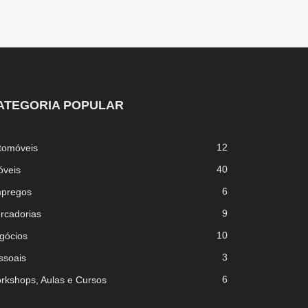
ATEGORIA POPULAR
12
tomóveis
40
óveis
6
pregos
9
rcadorias
10
gócios
3
ssoais
6
rkshops, Aulas e Cursos