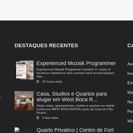
DESTAQUES RECENTES
C
Experienced Mozaik Programmer
Au
Experienced Mozaik Programmer needed! 4+ years of
Im
hands-on experience and a proven track record required.
Stro...
15 horas atrás
Em
o
Me
Casa, Studios e Quartos para
,
alugar em West Boca R...
a
Ne
Alugo casas, apartamentos, studios e quartos em mobile
homes em WEST BOCA RATON, perto da Casa do Pão,
Pe
Picanh...
3 dias atrás
Wo
Quarto Privativo | Centro de Fort