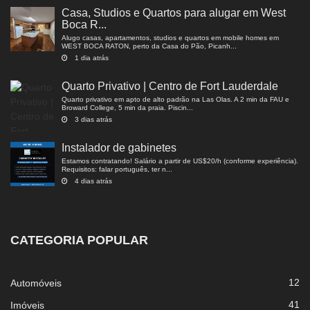
Casa, Studios e Quartos para alugar em West
Boca R...
Alugo casas, apartamentos, studios e quartos em mobile homes em
WEST BOCA RATON, perto da Casa do Pão, Picanh...
1 dia atrás
Quarto Privativo | Centro de Fort Lauderdale
Quarto privativo em apto de alto padrão na Las Olas. A 2 min da FAU e
Broward College, 5 min da praia. Piscin...
3 dias atrás
Instalador de gabinetes
Estamos contratando! Salário a partir de US$20/h (conforme experiência).
Requisitos: falar português, ter n...
4 dias atrás
CATEGORIA POPULAR
12
Automóveis
41
Imóveis