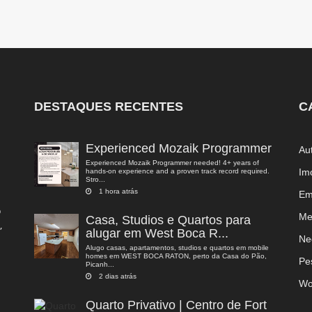
DESTAQUES RECENTES
C
Experienced Mozaik Programmer
Au
Experienced Mozaik Programmer needed! 4+ years of
Im
hands-on experience and a proven track record required.
Stro...
1 hora atrás
Em
o
Me
Casa, Studios e Quartos para
,
alugar em West Boca R...
a
Ne
Alugo casas, apartamentos, studios e quartos em mobile
homes em WEST BOCA RATON, perto da Casa do Pão,
Pe
Picanh...
2 dias atrás
Wo
Quarto Privativo | Centro de Fort