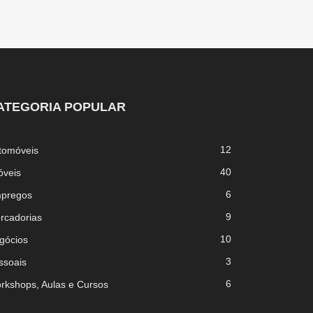
ATEGORIA POPULAR
12
tomóveis
40
óveis
6
pregos
9
rcadorias
10
gócios
3
ssoais
6
rkshops, Aulas e Cursos