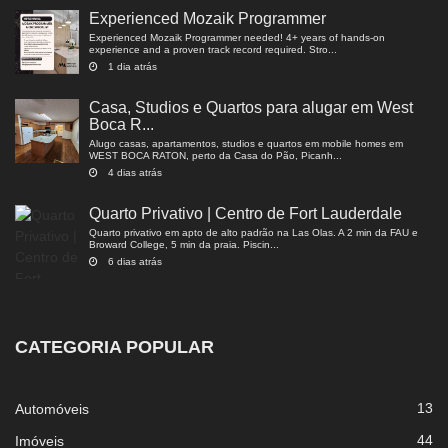
Experienced Mozaik Programmer
Experienced Mozaik Programmer needed! 4+ years of hands-on
experience and a proven track record required. Stro...
1 dia atrás
Casa, Studios e Quartos para alugar em West
Boca R...
Alugo casas, apartamentos, studios e quartos em mobile homes em
WEST BOCA RATON, perto da Casa do Pão, Picanh...
4 dias atrás
Quarto Privativo | Centro de Fort Lauderdale
Quarto privativo em apto de alto padrão na Las Olas. A 2 min da FAU e
Broward College, 5 min da praia. Piscin...
6 dias atrás
CATEGORIA POPULAR
13
Automóveis
44
Imóveis