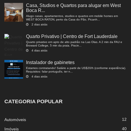
Casa, Studios e Quartos para alugar em West
Boca R...
Alugo casas, apartamentos, studios e quartos em mobile homes em
WEST BOCA RATON, perto da Casa do Pão, Picanh...
2 dias atrás
Quarto Privativo | Centro de Fort Lauderdale
Quarto privativo em apto de alto padrão na Las Olas. A 2 min da FAU e
Broward College, 5 min da praia. Piscin...
4 dias atrás
Instalador de gabinetes
Estamos contratando! Salário a partir de US$20/h (conforme experiência).
Requisitos: falar português, ter n...
4 dias atrás
CATEGORIA POPULAR
12
Automóveis
40
Imóveis