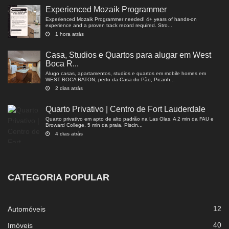
Experienced Mozaik Programmer
Experienced Mozaik Programmer needed! 4+ years of hands-on
experience and a proven track record required. Stro...
1 hora atrás
Casa, Studios e Quartos para alugar em West
Boca R...
Alugo casas, apartamentos, studios e quartos em mobile homes em
WEST BOCA RATON, perto da Casa do Pão, Picanh...
2 dias atrás
Quarto Privativo | Centro de Fort Lauderdale
Quarto privativo em apto de alto padrão na Las Olas. A 2 min da FAU e
Broward College, 5 min da praia. Piscin...
4 dias atrás
CATEGORIA POPULAR
12
Automóveis
40
Imóveis