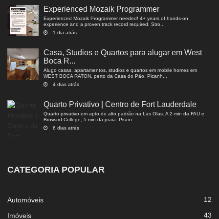
Experienced Mozaik Programmer
Experienced Mozaik Programmer needed! 4+ years of hands-on
experience and a proven track record required. Stro...
1 dia atrás
Casa, Studios e Quartos para alugar em West
Boca R...
Alugo casas, apartamentos, studios e quartos em mobile homes em
WEST BOCA RATON, perto da Casa do Pão, Picanh...
4 dias atrás
Quarto Privativo | Centro de Fort Lauderdale
Quarto privativo em apto de alto padrão na Las Olas. A 2 min da FAU e
Broward College, 5 min da praia. Piscin...
6 dias atrás
CATEGORIA POPULAR
12
Automóveis
43
Imóveis