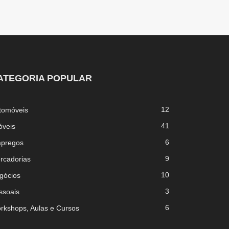
ATEGORIA POPULAR
12
tomóveis
41
óveis
6
pregos
9
rcadorias
10
gócios
3
ssoais
6
rkshops, Aulas e Cursos