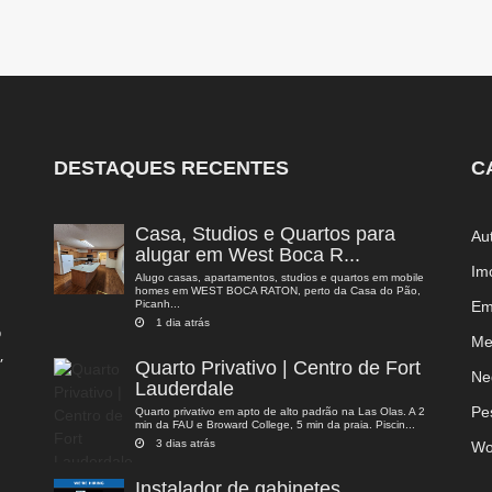
DESTAQUES RECENTES
C
Casa, Studios e Quartos para
Au
alugar em West Boca R...
Im
Alugo casas, apartamentos, studios e quartos em mobile
homes em WEST BOCA RATON, perto da Casa do Pão,
Picanh...
Em
1 dia atrás
o
Me
,
Quarto Privativo | Centro de Fort
a
Ne
Lauderdale
Pe
Quarto privativo em apto de alto padrão na Las Olas. A 2
min da FAU e Broward College, 5 min da praia. Piscin...
3 dias atrás
Wo
Instalador de gabinetes