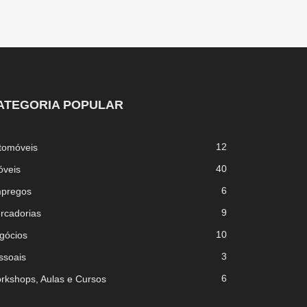
ATEGORIA POPULAR
12
tomóveis
40
óveis
6
pregos
9
rcadorias
10
gócios
3
ssoais
6
rkshops, Aulas e Cursos