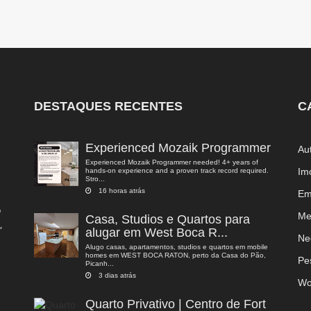
DESTAQUES RECENTES
C
Experienced Mozaik Programmer
Au
Experienced Mozaik Programmer needed! 4+ years of
Im
hands-on experience and a proven track record required.
Stro...
16 horas atrás
Em
o
Me
Casa, Studios e Quartos para
,
alugar em West Boca R...
a
Ne
Alugo casas, apartamentos, studios e quartos em mobile
homes em WEST BOCA RATON, perto da Casa do Pão,
Pe
Picanh...
3 dias atrás
Wo
Quarto Privativo | Centro de Fort