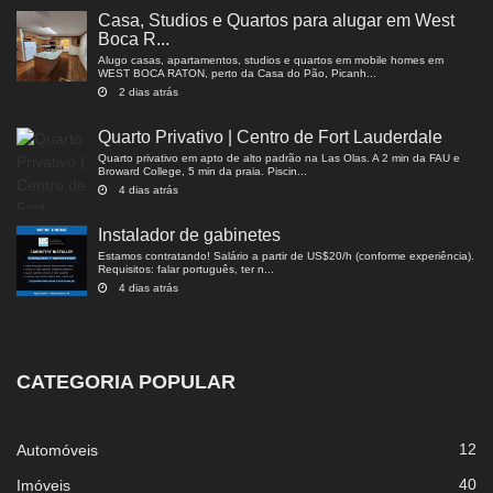
Casa, Studios e Quartos para alugar em West
Boca R...
Alugo casas, apartamentos, studios e quartos em mobile homes em
WEST BOCA RATON, perto da Casa do Pão, Picanh...
2 dias atrás
Quarto Privativo | Centro de Fort Lauderdale
Quarto privativo em apto de alto padrão na Las Olas. A 2 min da FAU e
Broward College, 5 min da praia. Piscin...
4 dias atrás
Instalador de gabinetes
Estamos contratando! Salário a partir de US$20/h (conforme experiência).
Requisitos: falar português, ter n...
4 dias atrás
CATEGORIA POPULAR
12
Automóveis
40
Imóveis